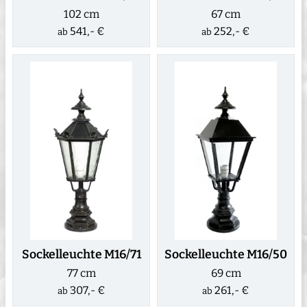
102 cm
67 cm
541,- €
252,- €
ab
ab
Sockelleuchte M16/71
Sockelleuchte M16/50
77 cm
69 cm
307,- €
261,- €
ab
ab