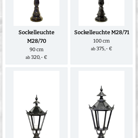
Sockelleuchte
Sockelleuchte M28/71
M28/70
100 cm
375,- €
90 cm
ab
320,- €
ab