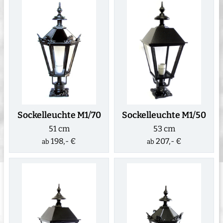
Sockelleuchte M1/70
Sockelleuchte M1/50
51 cm
53 cm
198,- €
207,- €
ab
ab