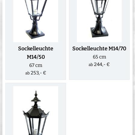
Sockelleuchte
Sockelleuchte M14/70
M14/50
65 cm
244,- €
67 cm
ab
253,- €
ab