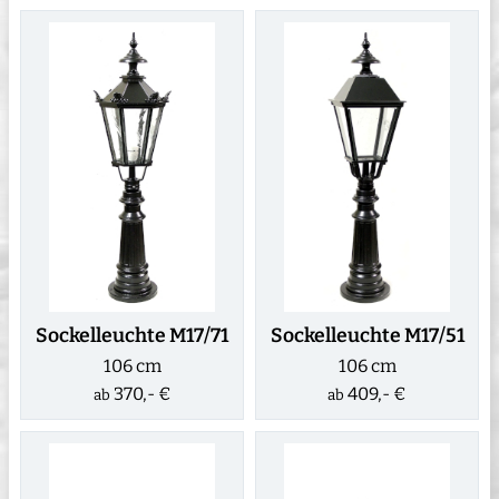
Sockelleuchte M17/71
Sockelleuchte M17/51
106 cm
106 cm
370,- €
409,- €
ab
ab