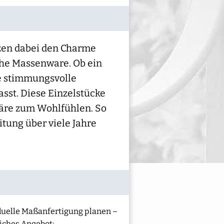
tzen dabei den Charme
che Massenware. Ob ein
ne stimmungsvolle
passt. Diese Einzelstücke
äre zum Wohlfühlen. So
tung über viele Jahre
iduelle Maßanfertigung planen –
liches Angebot: