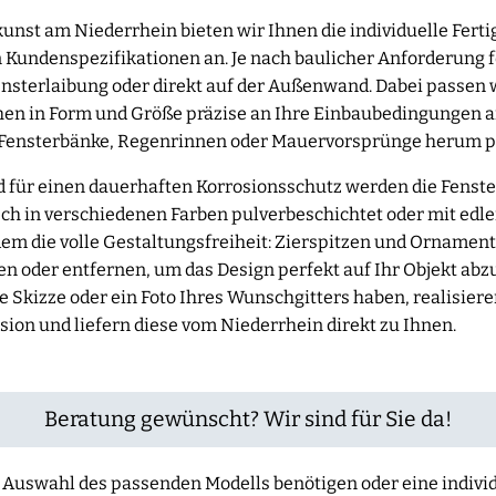
unst am Niederrhein bieten wir Ihnen die individuelle Fert
 Kundenspezifikationen an. Je nach baulicher Anforderung fe
ensterlaibung oder direkt auf der Außenwand. Dabei passen 
chen in Form und Größe präzise an Ihre Einbaubedingungen a
Fensterbänke, Regenrinnen oder Mauervorsprünge herum p
 für einen dauerhaften Korrosionsschutz werden die Fenst
ch in verschiedenen Farben pulverbeschichtet oder mit edl
dem die volle Gestaltungsfreiheit: Zierspitzen und Ornament
 oder entfernen, um das Design perfekt auf Ihr Objekt abzu
ne Skizze oder ein Foto Ihres Wunschgitters haben, realisier
sion und liefern diese vom Niederrhein direkt zu Ihnen.
Beratung gewünscht? Wir sind für Sie da!
der Auswahl des passenden Modells benötigen oder eine indiv