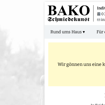
Indi
0 
i
Rund ums Haus ▾
Für 
Wir gönnen uns eine kl