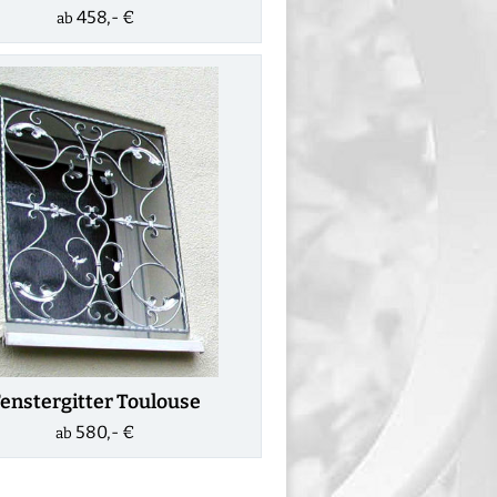
458,- €
ab
enstergitter Toulouse
580,- €
ab