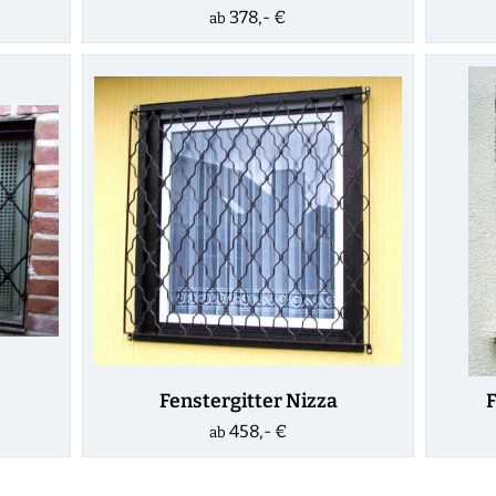
378,- €
ab
Fenstergitter Nizza
F
458,- €
ab