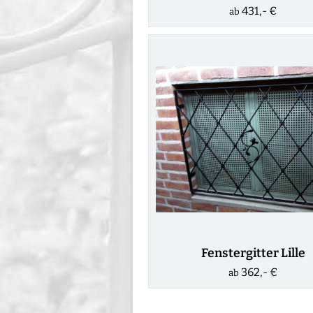
431,- €
ab
Fenstergitter Lille
362,- €
ab