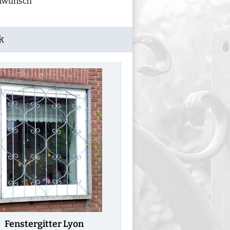
enwunsch
k
Fenstergitter Lyon