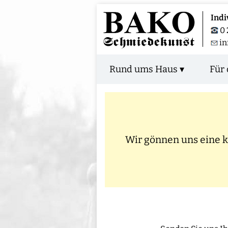
Indi
0 
i
Rund ums Haus ▾
Für 
Wir gönnen uns eine kl