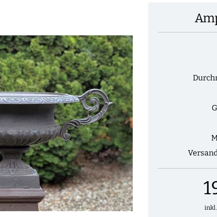
Amp
Durch
G
M
Versan
1
inkl