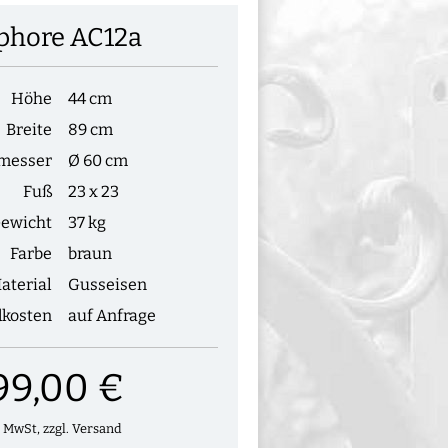
hore AC12a
Höhe
44 cm
Breite
89 cm
messer
Ø 60 cm
Fuß
23 x 23
ewicht
37 kg
Farbe
braun
aterial
Gusseisen
dkosten
auf Anfrage
99,00 €
. MwSt, zzgl. Versand