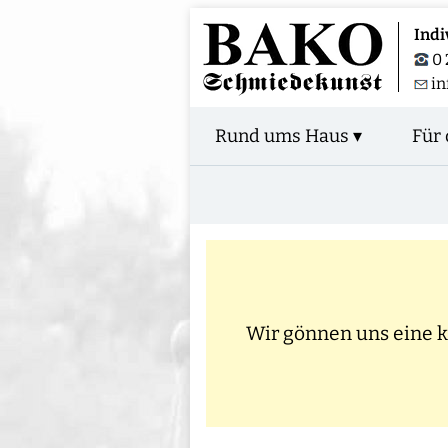
Indi
0 
i
Rund ums Haus ▾
Für 
Wir gönnen uns eine kl