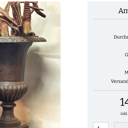
Am
Durch
G
M
Versan
1
inkl