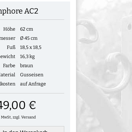
phore AC2
Höhe
62 cm
messer
Ø 45 cm
Fuß
18,5 x 18,5
ewicht
16,3 kg
Farbe
braun
aterial
Gusseisen
dkosten
auf Anfrage
49,00 €
. MwSt, zzgl. Versand