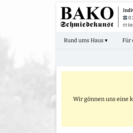
Indi
0 
i
Rund ums Haus ▾
Für 
Wir gönnen uns eine kl