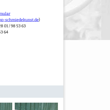
mular
ko-schmiedekunst.de
)
8 01 / 98 53 63
53 64