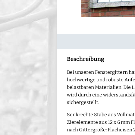
Beschreibung
Bei unseren Fenstergittern ha
hochwertige und robuste Anf
belastbaren Materialien. Die L
wird durch eine widerstandsf
sichergestellt.
Senkrechte Stäbe aus Vollmate
Zierelemente aus 12 x 6 mm F
nach Gittergröße: Flacheisen 2