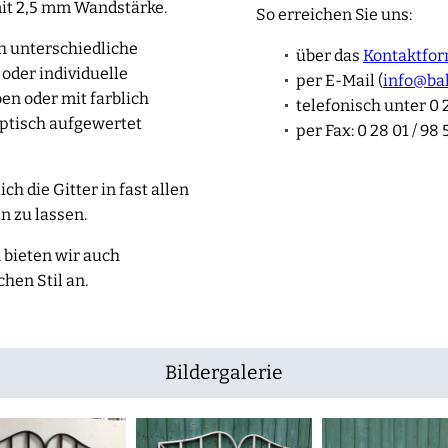
it 2,5 mm Wandstärke.
So erreichen Sie uns:
h unterschiedliche
über das
Kontaktfor
der individuelle
per E-Mail (
info@ba
ben oder mit farblich
telefonisch unter 0 2
ptisch aufgewertet
per Fax: 0 28 01 / 98 
h die Gitter in fast allen
n zu lassen.
 bieten wir auch
chen Stil an.
Bildergalerie