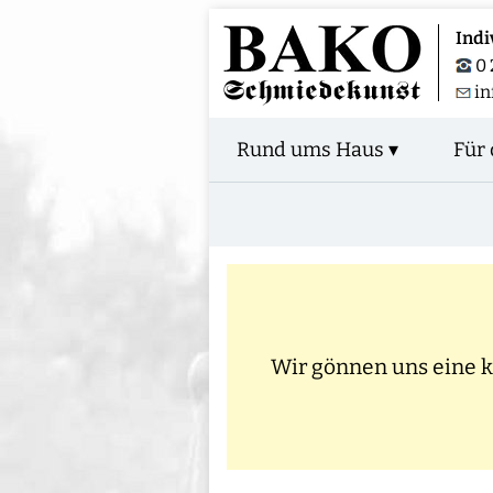
Indi
0 
i
Rund ums Haus ▾
Für 
Wir gönnen uns eine kl