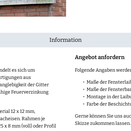
Information
Angebot anfordern
ndelt es sich um
Folgende Angaben werden
ertigungen aus
Maße der Fensterla
anglebigkeit der Gitter
Maße der Fensterbank
ähige Feuerverzinkung
Montage in der Laib
Farbe der Beschicht
rial 12 x 12 mm,
Gerne können Sie uns auc
lacheisen. Rahmen je
Skizze zukommen lassen.
5 x 8 mm (voll) oder Profil