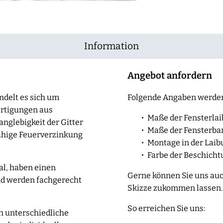
Information
Angebot anfordern
ndelt es sich um
Folgende Angaben werden
ertigungen aus
Maße der Fensterla
anglebigkeit der Gitter
Maße der Fensterbank
ähige Feuerverzinkung
Montage in der Laib
Farbe der Beschicht
al, haben einen
Gerne können Sie uns auc
nd werden fachgerecht
Skizze zukommen lassen.
So erreichen Sie uns:
h unterschiedliche