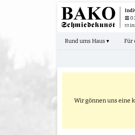
Indi
0 
i
Rund ums Haus ▾
Für 
Wir gönnen uns eine kl