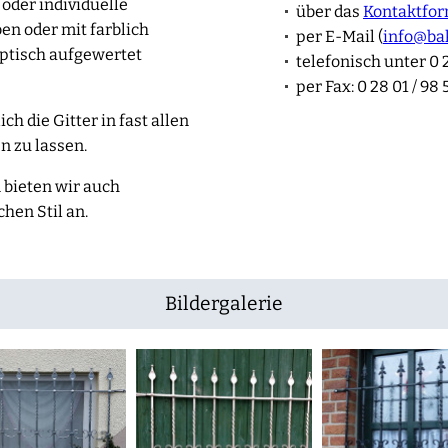
der individuelle
über das
Kontaktfor
ben oder mit farblich
per E-Mail (
info@ba
ptisch aufgewertet
telefonisch unter 0 2
per Fax: 0 28 01 / 98 
h die Gitter in fast allen
n zu lassen.
 bieten wir auch
chen Stil an.
Bildergalerie