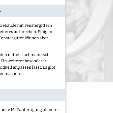
z
 Gebäude mit Fenstergittern
Weiteres aufbrechen. Einigen
Fenstergitter können aber
nten mittels fachmännisch
 Ein weiterer besonderer
viduell anpassen lässt. Es gibt
ker machen.
iduelle Maßanfertigung planen –