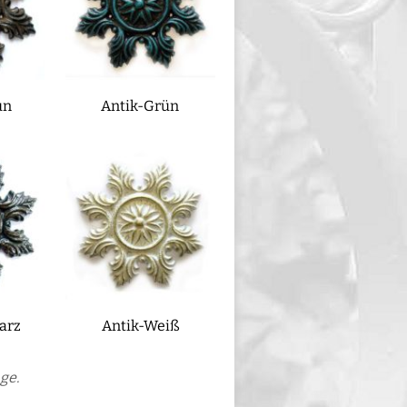
un
Antik-Grün
arz
Antik-Weiß
ge.