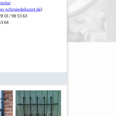
mular
ko-schmiedekunst.de
)
8 01 / 98 53 63
53 64