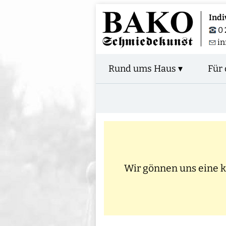
Indi
0 
i
Rund ums Haus ▾
Für 
Wir gönnen uns eine kl