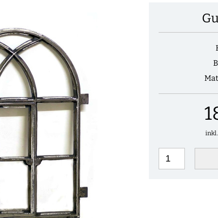
Gu
B
Mat
1
inkl