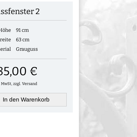
ssfenster 2
Höhe
91 cm
reite
63 cm
erial
Grauguss
85,00 €
. MwSt, zzgl. Versand
In den Warenkorb