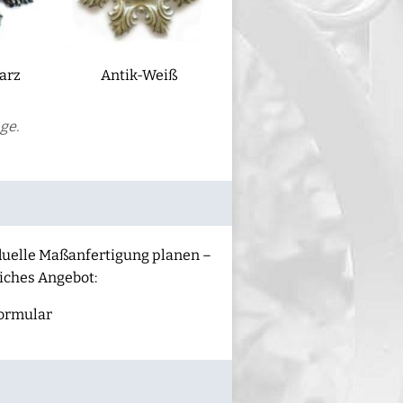
arz
Antik-Weiß
ge.
iduelle Maßanfertigung planen –
liches Angebot:
ormular