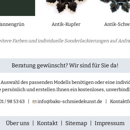
Tannengrün
Antik-Kupfer
Antik-Schw
itere Farben und individuelle Sonderlackierungen auf Anfra
Beratung gewünscht? Wir sind für Sie da!
der Auswahl des passenden Modells benötigen oder eine indiv
e persönlich und erstellen Ihnen ein kostenloses, unverbind
1 / 98 53 63
|
info@bako-schmiedekunst.de
|
Kontaktf
Über uns
|
Kontakt
|
Sitemap
|
Impressum