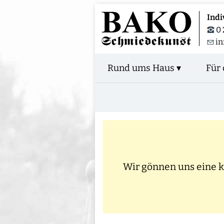
Indi
0 
i
Rund ums Haus ▾
Für 
Wir gönnen uns eine kl