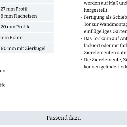
werden auf Maß un
 27 mm Profil
hergestellt.
x 8 mm Flacheisen
Fertigung als Schiebe
Tor zur Wandmontage
 20 mm Profile
einflügeliges Garten
7 mm Rohre
Das Tor kann auf Anf
lackiert oder mit fa
x 80 mm mit Zierkugel
Zierelementen opti
Die Zierelemente, Z
können geändert ode
ten
ffe
Passend dazu