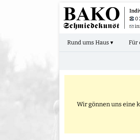
Indi
0 
i
Rund ums Haus ▾
Für 
Wir gönnen uns eine kl