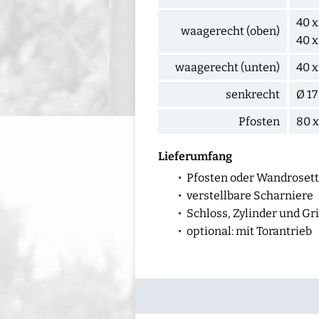
40 x
waagerecht (oben)
40 
waagerecht (unten)
40 x
senkrecht
Ø 1
Pfosten
80 
Lieferumfang
Pfosten oder Wandroset
verstellbare Scharniere
Schloss, Zylinder und Gri
optional: mit Torantrieb