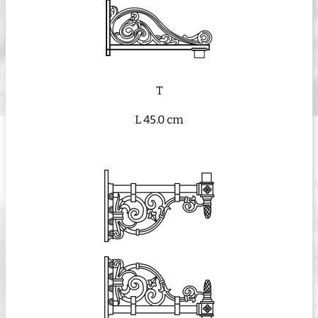
T
L 45.0 cm