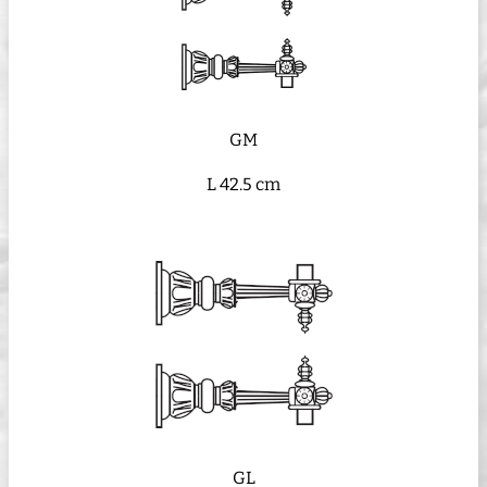
GM
L 42.5 cm
GL