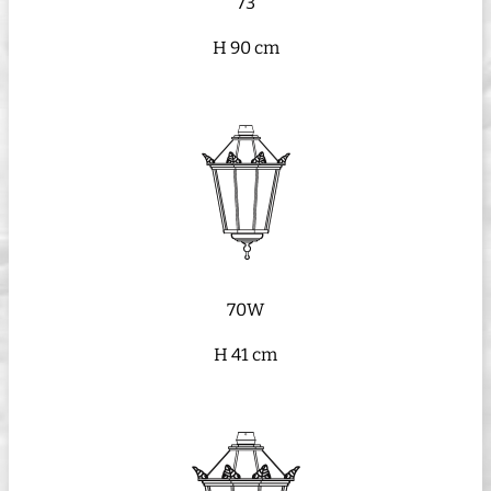
73
H 90 cm
70W
H 41 cm