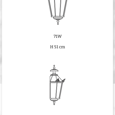
71W
H 51 cm