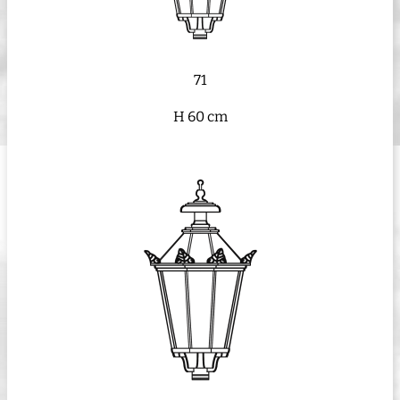
71
H 60 cm