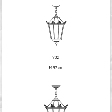
70Z
H 97 cm