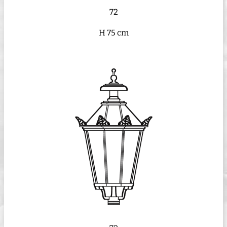
72
H 75 cm