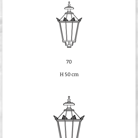
70
H 50 cm