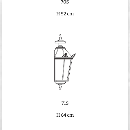
70S
H 52 cm
71S
H 64 cm