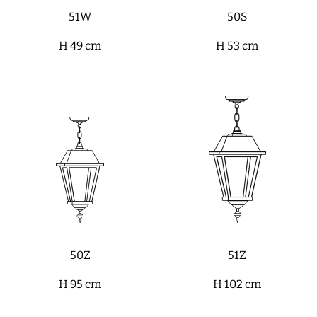
51W
50S
H 49 cm
H 53 cm
50Z
51Z
H 95 cm
H 102 cm