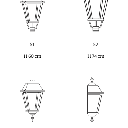
51
52
H 60 cm
H 74 cm