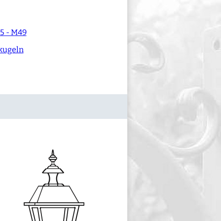
5 - M49
kugeln