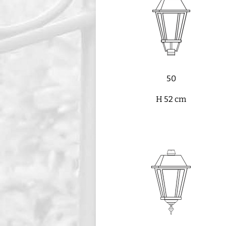
50
H 52 cm