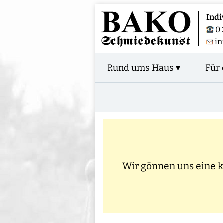
Indi
0 
i
Rund ums Haus ▾
Für 
Wir gönnen uns eine kl