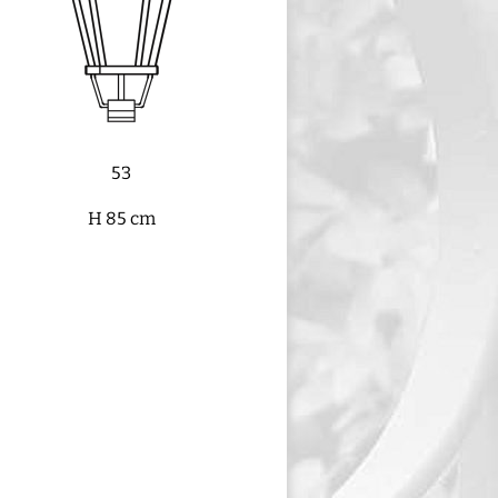
53
H 85 cm