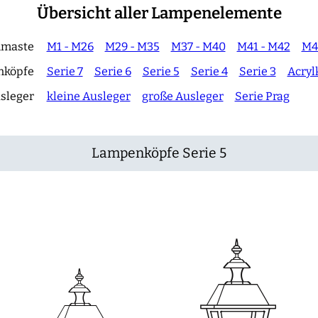
Übersicht aller Lampenelemente
maste
M1 - M26
M29 - M35
M37 - M40
M41 - M42
M4
nköpfe
Serie 7
Serie 6
Serie 5
Serie 4
Serie 3
Acryl
sleger
kleine Ausleger
große Ausleger
Serie Prag
Lampenköpfe Serie 5