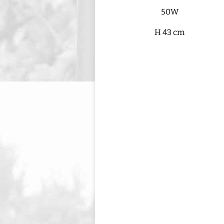
50W
H 43 cm