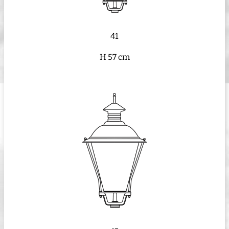
41
H 57 cm