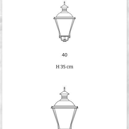
40
H 35 cm