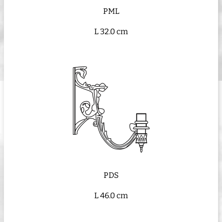
PML
L 32.0 cm
PDS
L 46.0 cm