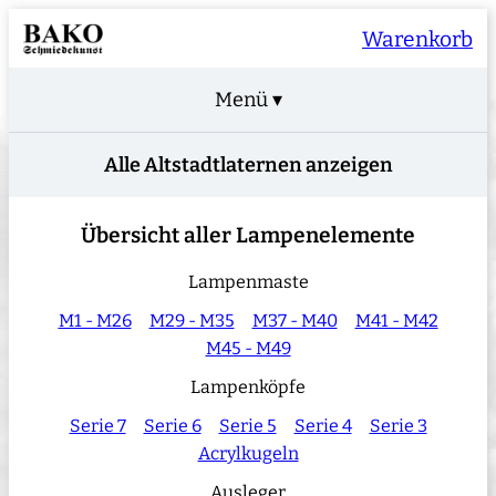
Warenkorb
Menü ▾
Alle Altstadtlaternen anzeigen
Übersicht aller Lampenelemente
Lampenmaste
M1 - M26
M29 - M35
M37 - M40
M41 - M42
M45 - M49
Lampenköpfe
Serie 7
Serie 6
Serie 5
Serie 4
Serie 3
Acrylkugeln
Ausleger