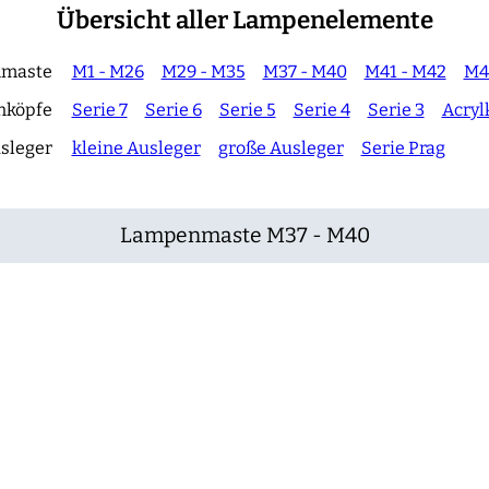
Übersicht aller Lampenelemente
maste
M1 - M26
M29 - M35
M37 - M40
M41 - M42
M4
nköpfe
Serie 7
Serie 6
Serie 5
Serie 4
Serie 3
Acryl
sleger
kleine Ausleger
große Ausleger
Serie Prag
Lampenmaste M37 - M40