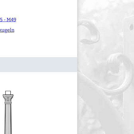
5 - M49
kugeln