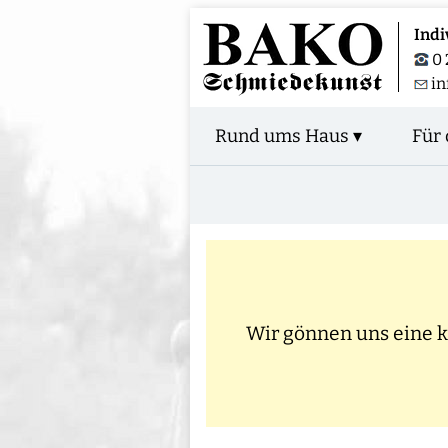
Indi
0 
i
Rund ums Haus ▾
Für 
Wir gönnen uns eine kl