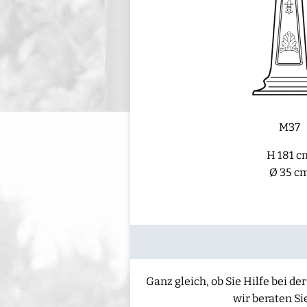
M37
H 181 c
Ø 35 c
Ganz gleich, ob Sie Hilfe bei 
wir beraten Si