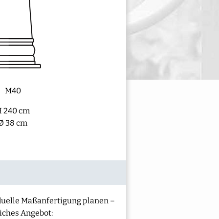
M40
 240 cm
Ø 38 cm
iduelle Maßanfertigung planen –
liches Angebot: